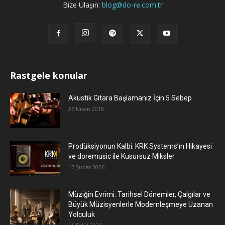
Bize Ulaşın:
blog@do-re.com.tr
Rastgele konular
Akustik Gitara Başlamanız İçin 5 Sebep
25 Nisan 2018
Prodüksiyonun Kalbi: KRK Systems’ın Hikayesi
ve doremusic ile Kusursuz Miksler
17 Şubat 2026
Müziğin Evrimi: Tarihsel Dönemler, Çalgılar ve
Büyük Müzisyenlerle Modernleşmeye Uzanan
Yolculuk