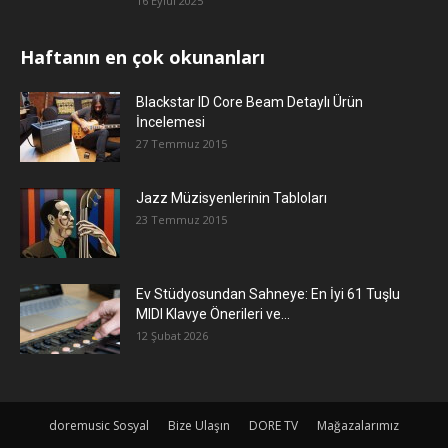
16 Eylül 2025
Haftanın en çok okunanları
Blackstar ID Core Beam Detaylı Ürün
İncelemesi
27 Temmuz 2015
Jazz Müzisyenlerinin Tabloları
23 Temmuz 2015
Ev Stüdyosundan Sahneye: En İyi 61 Tuşlu
MIDI Klavye Önerileri ve...
12 Şubat 2026
doremusic Sosyal
Bize Ulaşın
DORE TV
Mağazalarımız