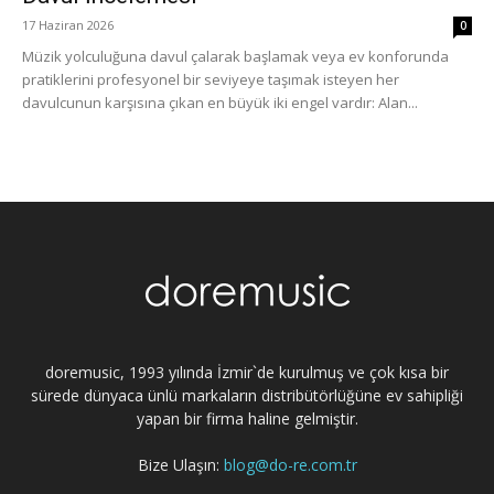
17 Haziran 2026
0
Müzik yolculuğuna davul çalarak başlamak veya ev konforunda
pratiklerini profesyonel bir seviyeye taşımak isteyen her
davulcunun karşısına çıkan en büyük iki engel vardır: Alan...
doremusic, 1993 yılında İzmir`de kurulmuş ve çok kısa bir
sürede dünyaca ünlü markaların distribütörlüğüne ev sahipliği
yapan bir firma haline gelmiştir.
Bize Ulaşın:
blog@do-re.com.tr