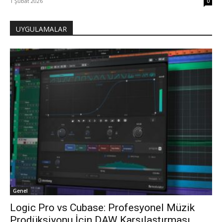
1 Şubat 2026
0
UYGULAMALAR
Genel
Logic Pro vs Cubase: Profesyonel Müzik
Prodüksiyonu İçin DAW Karşılaştırması