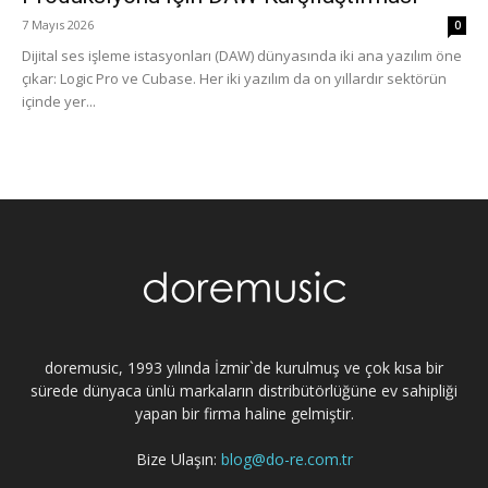
7 Mayıs 2026
0
Dijital ses işleme istasyonları (DAW) dünyasında iki ana yazılım öne
çıkar: Logic Pro ve Cubase. Her iki yazılım da on yıllardır sektörün
içinde yer...
doremusic, 1993 yılında İzmir`de kurulmuş ve çok kısa bir
sürede dünyaca ünlü markaların distribütörlüğüne ev sahipliği
yapan bir firma haline gelmiştir.
Bize Ulaşın:
blog@do-re.com.tr