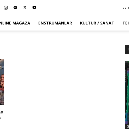
dor
NLINE MAĞAZA
ENSTRÜMANLAR
KÜLTÜR / SANAT
TE
ve
’
G