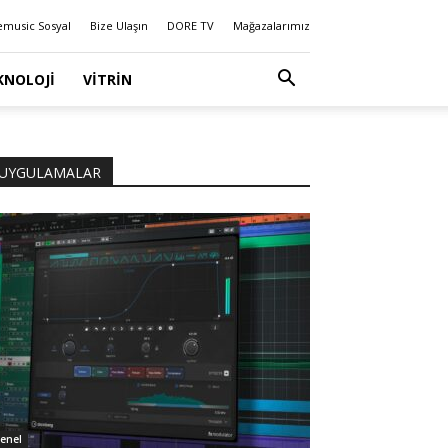
emusic Sosyal
Bize Ulaşın
DORE TV
Mağazalarımız
KNOLOJI
VITRIN
UYGULAMALAR
enel