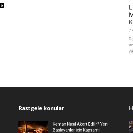
0
L
M
K
7 
Di
an
ya
Rastgele konular
H
Keman Nasıl Akort Edilir? Yeni
Başlayanlar İçin Kapsamlı