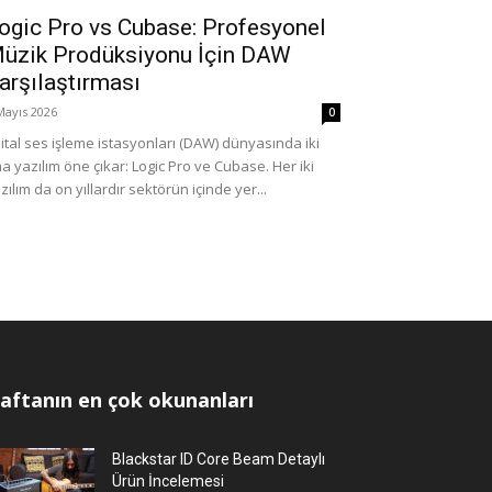
ogic Pro vs Cubase: Profesyonel
üzik Prodüksiyonu İçin DAW
arşılaştırması
Mayıs 2026
0
jital ses işleme istasyonları (DAW) dünyasında iki
a yazılım öne çıkar: Logic Pro ve Cubase. Her iki
zılım da on yıllardır sektörün içinde yer...
aftanın en çok okunanları
Blackstar ID Core Beam Detaylı
Ürün İncelemesi