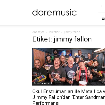
doremusic
Blog
O
Anasayfa
Etiketler
Jimmy fallon
Etiket: jimmy fallon
Enstrümanlar
Okul Enstrümanları ile Metallica 
Jimmy Fallon’dan ‘Enter Sandman
Performansı