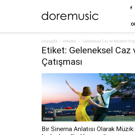
doremusic
Blog
O
Anasayfa
Etiketler
Geleneksel Caz ve Modern Pop
Etiket: Geleneksel Caz
Çatışması
Filmler
Bir Sinema Anlatısı Olarak Müzik: