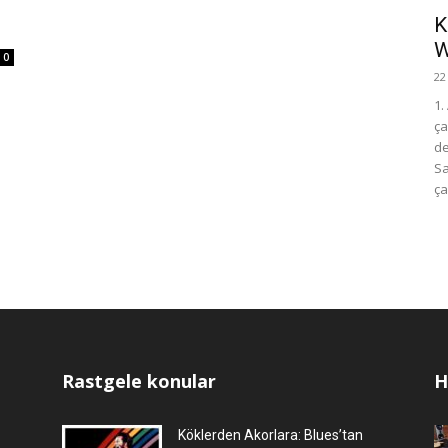
K
W
0
22
1.
ça
de
Sa
ça
Rastgele konular
H
Köklerden Akorlara: Blues’tan