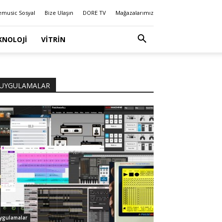
emusic Sosyal
Bize Ulaşın
DORE TV
Mağazalarımız
KNOLOJI
VITRIN
UYGULAMALAR
ygulamalar