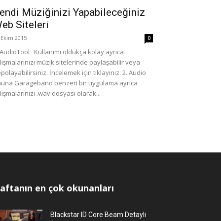
endi Müziğinizi Yapabileceğiniz
eb Siteleri
 Ekim 2015
0
 AudioTool Kullanımı oldukça kolay ayrıca
lışmalarınızı müzik sitelerinde paylaşabilir veya
polayabilirsiniz. İncelemek için tıklayınız. 2. Audio
una Garageband benzeri bir uygulama ayrıca
lışmalarınızı .wav dosyası olarak...
aftanın en çok okunanları
Blackstar ID Core Beam Detaylı