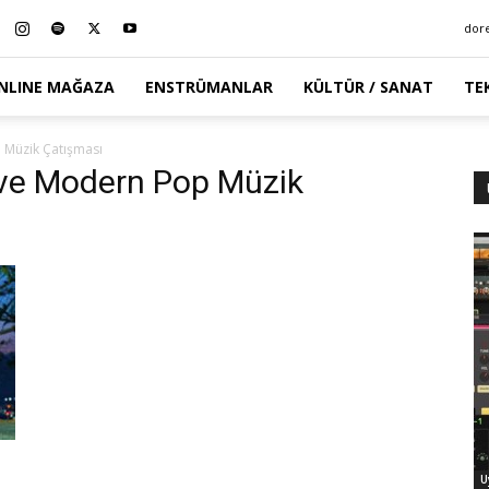
dor
NLINE MAĞAZA
ENSTRÜMANLAR
KÜLTÜR / SANAT
TE
 Müzik Çatışması
 ve Modern Pop Müzik
U