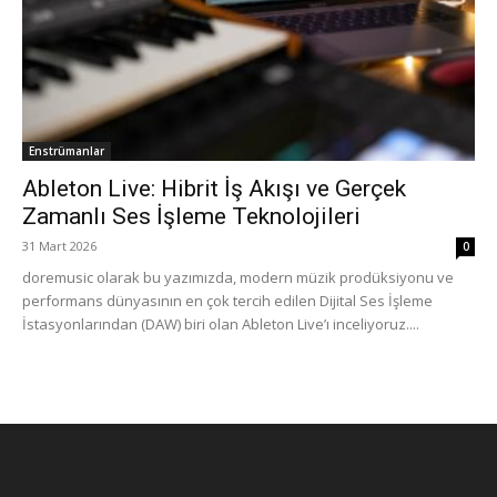
Enstrümanlar
Ableton Live: Hibrit İş Akışı ve Gerçek
Zamanlı Ses İşleme Teknolojileri
31 Mart 2026
0
doremusic olarak bu yazımızda, modern müzik prodüksiyonu ve
performans dünyasının en çok tercih edilen Dijital Ses İşleme
İstasyonlarından (DAW) biri olan Ableton Live’ı inceliyoruz....