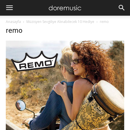
Anasayfa
Müzisyen Sevgiliye Alınabilecek 10 Hediye
remo
remo