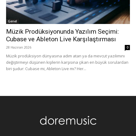
Genel
Müzik Prodüksiyonunda Yazılım Seçimi:
Cubase ve Ableton Live Karşılaştırması
28 Haziran 2026
0
Müzik prodüksiyon dünyasına adım atan ya da mevcut yazılımını
değiştirmeyi düşünen kişilerin karşısına çıkan en büyük sorulardan
biri şudur: Cubase mi, Ableton Live mı? Her...