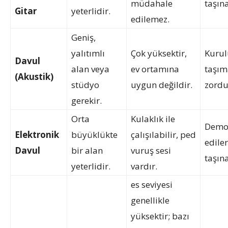
müdahale
taşına
Gitar
yeterlidir.
edilemez.
Geniş,
yalıtımlı
Çok yüksektir,
Kuru
Davul
alan veya
ev ortamına
taşım
(Akustik)
stüdyo
uygun değildir.
zordu
gerekir.
Orta
Kulaklık ile
Demo
Elektronik
büyüklükte
çalışılabilir, ped
edile
Davul
bir alan
vuruş sesi
taşına
yeterlidir.
vardır.
es seviyesi
genellikle
yüksektir; bazı