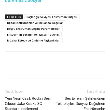
doremusic Sosyal
ETİKETLER
Başlangıç Seviyesi Enstrüman Bütçesi
Dijital Enstrümanlar ve Mekânsal Koşullar
Doğru Enstrüman Seçimi Parametreleri
Enstrüman Seçiminde Fiziksel Yatkınlık
Müzikal Estetik ve Dinleme Alışkanlıkları
Önceki haber
Sonraki haber
Yeni Nesil Klasik Rockın Sesi:
Ses Evrenini Şekillendiren
Gibson Jake Kiszka SG
Teknolojiler: Dünyayı Değiştiren
Standard İncelemesi
Enstrümanlar