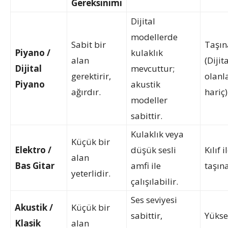
Gereksinimi
Dijital
modellerde
Sabit bir
Taşı
Piyano /
kulaklık
alan
(Dijit
Dijital
mevcuttur;
gerektirir,
olanl
Piyano
akustik
ağırdır.
hariç)
modeller
sabittir.
Kulaklık veya
Küçük bir
Elektro /
düşük sesli
Kılıf i
alan
Bas Gitar
amfi ile
taşına
yeterlidir.
çalışılabilir.
Ses seviyesi
Akustik /
Küçük bir
sabittir,
Yükse
Klasik
alan