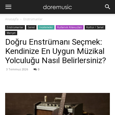
Anasayfa
Enstrümanlar
Enstrümanlar
Genel
İncelemeler
Kullanım Kılavuzları
Kültür / Sanat
Manşet
Doğru Enstrümanı Seçmek:
Kendinize En Uygun Müzikal
Yolculuğu Nasıl Belirlersiniz?
3 Temmuz 2026
0