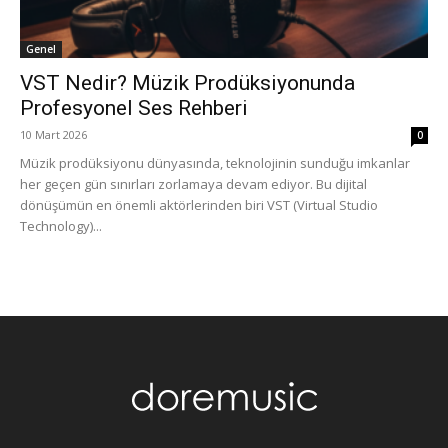
Genel
VST Nedir? Müzik Prodüksiyonunda
Profesyonel Ses Rehberi
10 Mart 2026
0
Müzik prodüksiyonu dünyasında, teknolojinin sunduğu imkanlar
her geçen gün sınırları zorlamaya devam ediyor. Bu dijital
dönüşümün en önemli aktörlerinden biri VST (Virtual Studio
Technology)...