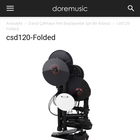
Anasayfa
Davul Çalmaya Yeni Başlayanlar İçin Bir Kılavuz
csd120-
Folded
csd120-Folded