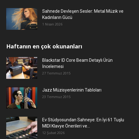
Sahnede Devleşen Sesler: Metal Müzik ve
Kadınların Gücü
1 Nisan 2026
Haftanın en çok okunanları
Blackstar ID Core Beam Detaylı Ürün
İncelemesi
27 Temmuz 2015
Jazz Müzisyenlerinin Tabloları
23 Temmuz 2015
Ev Stüdyosundan Sahneye: En İyi 61 Tuşlu
MIDI Klavye Önerileri ve...
12 Şubat 2026