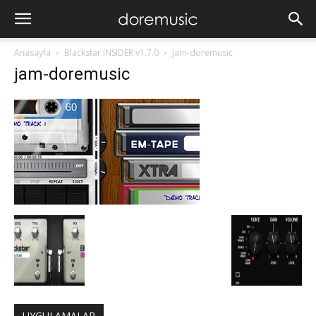
Anasayfa
Blackstar INSIDER v1.7.0
jam-doremusic
jam-doremusic
UYGULAMALAR