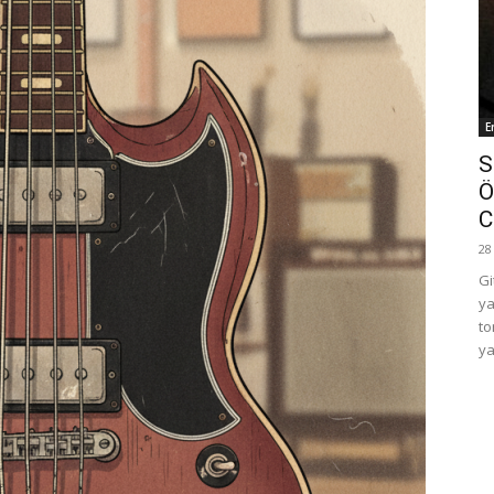
E
S
Ö
C
28
Gi
ya
to
ya