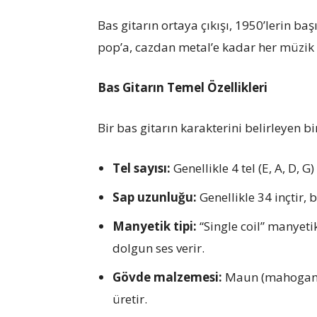
Bas gitarın ortaya çıkışı, 1950’lerin b
pop’a, cazdan metal’e kadar her müzik
Bas Gitarın Temel Özellikleri
Bir bas gitarın karakterini belirleyen b
Tel sayısı:
Genellikle 4 tel (E, A, D, G
Sap uzunluğu:
Genellikle 34 inçtir,
Manyetik tipi:
“Single coil” manyet
dolgun ses verir.
Gövde malzemesi:
Maun (mahogany) 
üretir.