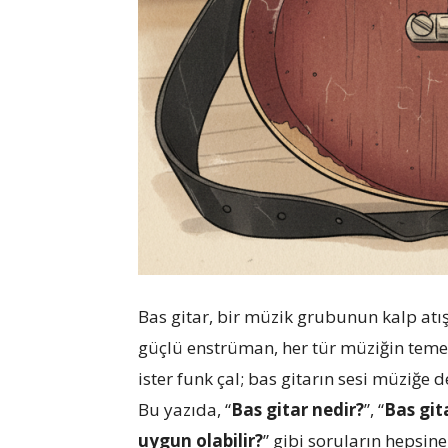
Bas gitar, bir müzik grubunun kalp atı
güçlü enstrüman, her tür müziğin temel y
ister funk çal; bas gitarın sesi müziğe d
Bu yazıda, “
Bas gitar nedir?
”, “
Bas gita
uygun olabilir?
” gibi soruların hepsin