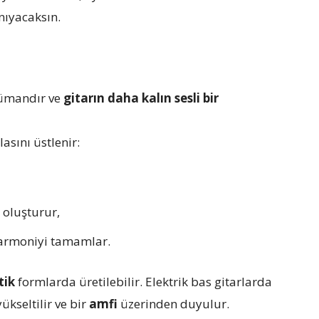
anıyacaksın.
rümandır ve
gitarın daha kalın sesli bir
asını üstlenir:
 oluşturur,
k armoniyi tamamlar.
tik
formlarda üretilebilir. Elektrik bas gitarlarda
yükseltilir ve bir
amfi
üzerinden duyulur.