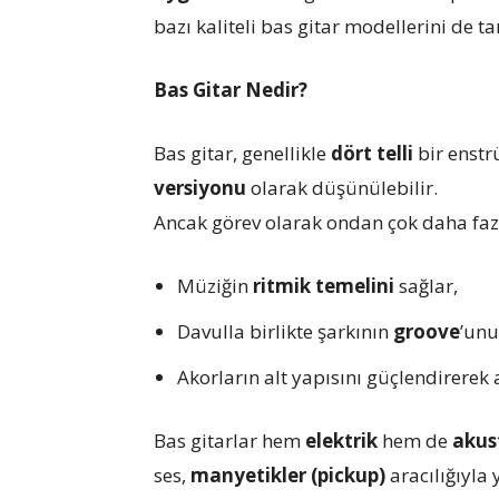
bazı kaliteli bas gitar modellerini de t
Bas Gitar Nedir?
Bas gitar, genellikle
dört telli
bir enst
versiyonu
olarak düşünülebilir.
Ancak görev olarak ondan çok daha fazl
Müziğin
ritmik temelini
sağlar,
Davulla birlikte şarkının
groove
’unu
Akorların alt yapısını güçlendirere
Bas gitarlar hem
elektrik
hem de
akus
ses,
manyetikler (pickup)
aracılığıyla 