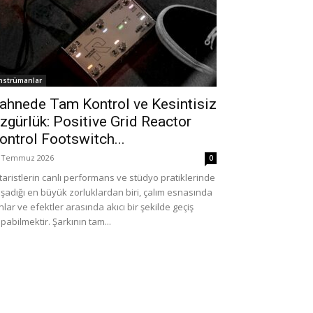
nstrümanlar
ahnede Tam Kontrol ve Kesintisiz
zgürlük: Positive Grid Reactor
ontrol Footswitch...
 Temmuz 2026
0
taristlerin canlı performans ve stüdyo pratiklerinde
şadığı en büyük zorluklardan biri, çalım esnasında
nlar ve efektler arasında akıcı bir şekilde geçiş
pabilmektir. Şarkının tam...