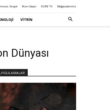
emusic Sosyal
Bize Ulaşın
DORE TV
Mağazalarımız
KNOLOJI
VITRIN
Ton Dünyası
UYGULAMALAR