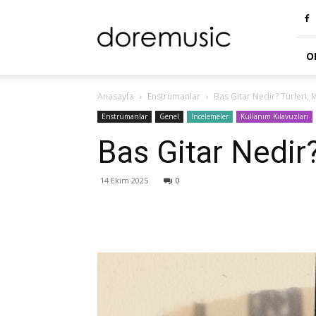
doremusic
Blog
O
Anasayfa
Enstrümanlar
Bas Gitar Nedir? Türleri,
Enstrümanlar
Genel
İncelemeler
Kullanım Kılavuzları
Bas Gitar Nedir?
14 Ekim 2025
0