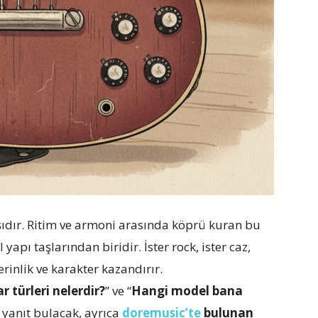
şıdır. Ritim ve armoni arasında köprü kuran bu
apı taşlarından biridir. İster rock, ister caz,
erinlik ve karakter kazandırır.
r türleri nelerdir?
” ve “
Hangi model bana
e yanıt bulacak, ayrıca
doremusic’te
bulunan