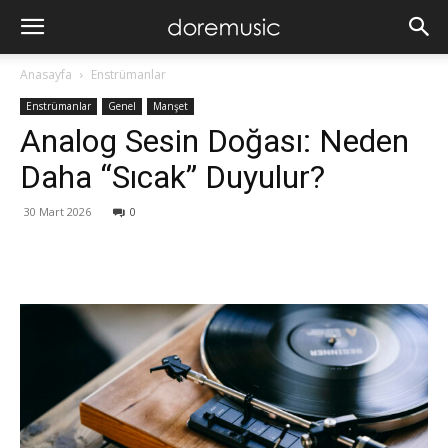
Anasayfa
Enstrümanlar
Enstrümanlar
Genel
Manşet
Analog Sesin Doğası: Neden
Daha “Sıcak” Duyulur?
30 Mart 2026
0