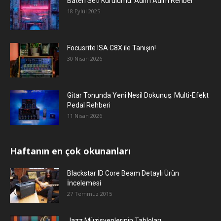
Bateri Seti Kurulumu: Adım Adım Rehber
18 Eylül 2025
Focusrite ISA C8X ile Tanışın!
30 Nisan 2026
Gitar Tonunda Yeni Nesil Dokunuş: Multi-Efekt
Pedal Rehberi
11 Nisan 2026
Haftanın en çok okunanları
Blackstar ID Core Beam Detaylı Ürün
İncelemesi
27 Temmuz 2015
Jazz Müzisyenlerinin Tabloları