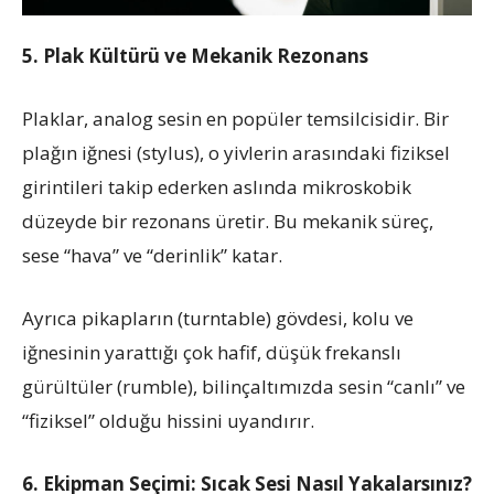
5. Plak Kültürü ve Mekanik Rezonans
Plaklar, analog sesin en popüler temsilcisidir. Bir
plağın iğnesi (stylus), o yivlerin arasındaki fiziksel
girintileri takip ederken aslında mikroskobik
düzeyde bir rezonans üretir. Bu mekanik süreç,
sese “hava” ve “derinlik” katar.
Ayrıca pikapların (turntable) gövdesi, kolu ve
iğnesinin yarattığı çok hafif, düşük frekanslı
gürültüler (rumble), bilinçaltımızda sesin “canlı” ve
“fiziksel” olduğu hissini uyandırır.
6. Ekipman Seçimi: Sıcak Sesi Nasıl Yakalarsınız?