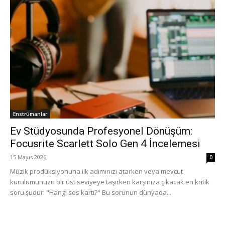
Enstrümanlar
Ev Stüdyosunda Profesyonel Dönüşüm:
Focusrite Scarlett Solo Gen 4 İncelemesi
15 Mayıs 2026
0
Müzik prodüksiyonuna ilk adımınızı atarken veya mevcut
kurulumunuzu bir üst seviyeye taşırken karşınıza çıkacak en kritik
soru şudur: "Hangi ses kartı?" Bu sorunun dünyada...