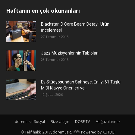
Haftanın en çok okunanları
Blackstar ID Core Beam Detaylı Ürün
İncelemesi
27 Temmuz 2015
Jazz Müzisyenlerinin Tabloları
23 Temmuz 2015
Ev Stüdyosundan Sahneye: En İyi 61 Tuşlu
MIDI Klavye Önerileri ve...
12 Şubat 2026
doremusic Sosyal
Bize Ulaşın
DORE TV
Mağazalarımız
© Telif hakkı 2017, doremusic.
Powered by
KUTBU