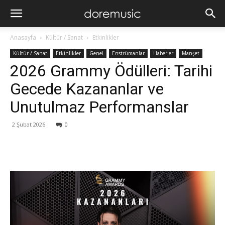
Anasayfa
Kültür / Sanat
Etkinlikler
Kültür / Sanat
Etkinlikler
Genel
Enstrümanlar
Haberler
Manşet
2026 Grammy Ödülleri: Tarihi
Gecede Kazananlar ve
Unutulmaz Performanslar
2 Şubat 2026
0