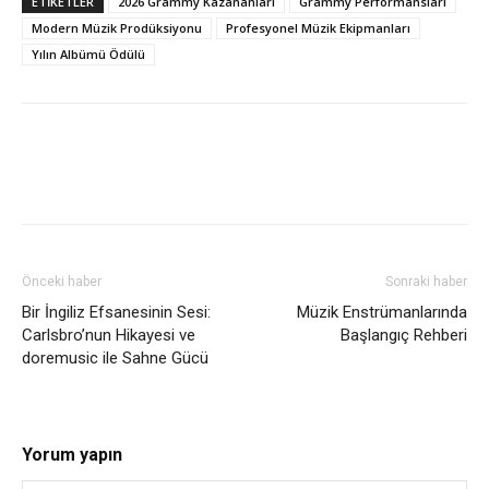
ETİKETLER
2026 Grammy Kazananları
Grammy Performansları
Modern Müzik Prodüksiyonu
Profesyonel Müzik Ekipmanları
Yılın Albümü Ödülü
Önceki haber
Sonraki haber
Bir İngiliz Efsanesinin Sesi:
Müzik Enstrümanlarında
Carlsbro’nun Hikayesi ve
Başlangıç Rehberi
doremusic ile Sahne Gücü
Yorum yapın