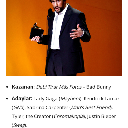
Kazanan:
Debí Tirar Más Fotos
– Bad Bunny
Adaylar:
Lady Gaga (
Mayhem
), Kendrick Lamar
(
GNX
), Sabrina Carpenter (
Man’s Best Friend
),
Tyler, the Creator (
Chromakopia
), Justin Bieber
(
Swag
).