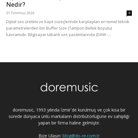
Nedir?
31 Temmuz 2026
0
Dijital ses üretimi ve kayıt süreçlerinde karşılaşılan en temel teknik
parametrelerden biri Buffer Size (Tampon Bellek Boyutu)
kavramıdır. Bilgisayar tabanlı ses yazılımlarında (DAW -...
doremusic, 1993 yılında İzmir`de kurulmuş ve çok kısa bir
sürede dünyaca ünlü markaların distribütörlüğüne ev sahipliği
yapan bir firma haline gelmiştir.
Bize Ulaşın:
blog@do-re.com.tr