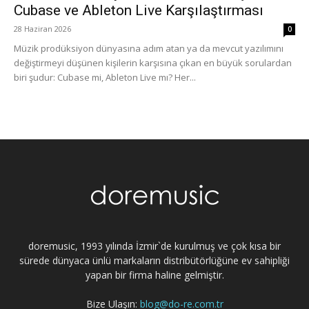
Cubase ve Ableton Live Karşılaştırması
28 Haziran 2026
0
Müzik prodüksiyon dünyasına adım atan ya da mevcut yazılımını
değiştirmeyi düşünen kişilerin karşısına çıkan en büyük sorulardan
biri şudur: Cubase mi, Ableton Live mı? Her...
doremusic, 1993 yılında İzmir`de kurulmuş ve çok kısa bir
sürede dünyaca ünlü markaların distribütörlüğüne ev sahipliği
yapan bir firma haline gelmiştir.
Bize Ulaşın:
blog@do-re.com.tr