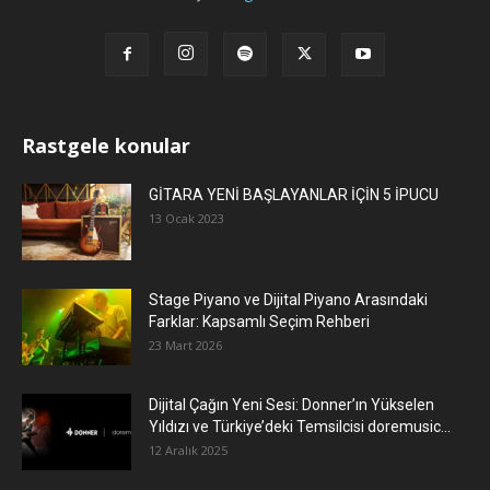
Rastgele konular
GİTARA YENİ BAŞLAYANLAR İÇİN 5 İPUCU
13 Ocak 2023
Stage Piyano ve Dijital Piyano Arasındaki
Farklar: Kapsamlı Seçim Rehberi
23 Mart 2026
Dijital Çağın Yeni Sesi: Donner’ın Yükselen
Yıldızı ve Türkiye’deki Temsilcisi doremusic...
12 Aralık 2025