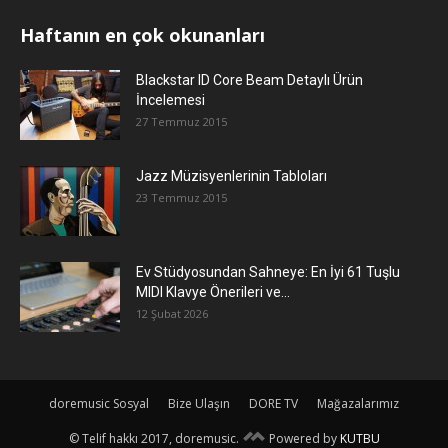
Haftanın en çok okunanları
Blackstar ID Core Beam Detaylı Ürün
İncelemesi
27 Temmuz 2015
Jazz Müzisyenlerinin Tabloları
23 Temmuz 2015
Ev Stüdyosundan Sahneye: En İyi 61 Tuşlu
MIDI Klavye Önerileri ve...
12 Şubat 2026
doremusic Sosyal
Bize Ulaşın
DORE TV
Mağazalarımız
© Telif hakkı 2017, doremusic.
Powered by
KUTBU