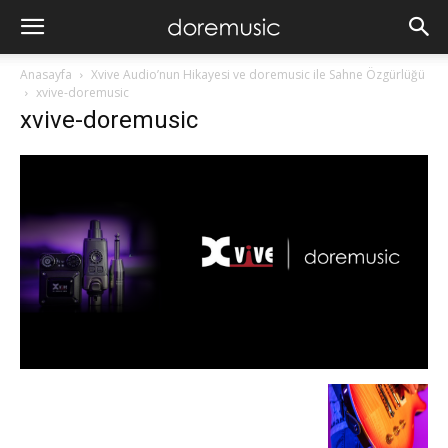
Anasayfa
Xvive Audio’nun Hikayesi ve doremusic ile Sahne Özgürlüğü
xvive-doremusic
xvive-doremusic