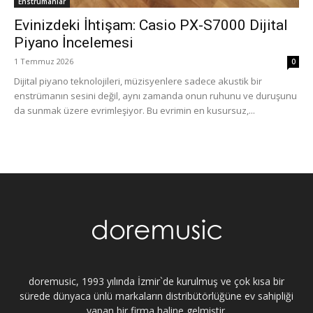
Enstrümanlar
Evinizdeki İhtişam: Casio PX-S7000 Dijital
Piyano İncelemesi
1 Temmuz 2026
0
Dijital piyano teknolojileri, müzisyenlere sadece akustik bir
enstrümanın sesini değil, aynı zamanda onun ruhunu ve duruşunu
da sunmak üzere evrimleşiyor. Bu evrimin en kusursuz,...
doremusic, 1993 yılında İzmir`de kurulmuş ve çok kısa bir
sürede dünyaca ünlü markaların distribütörlüğüne ev sahipliği
yapan bir firma haline gelmiştir.