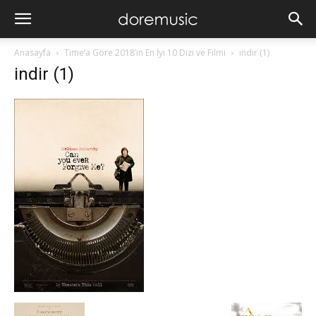
Anasayfa
Time’a Göre 2018’in En İyi 10 Dizi ve Filmi
indir (1)
indir (1)