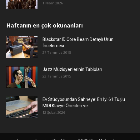
1 Nisan 2026
Haftanın en çok okunanları
Blackstar ID Core Beam Detaylı Ürün
İncelemesi
27 Temmuz 2015
Jazz Müzisyenlerinin Tabloları
23 Temmuz 2015
Ev Stüdyosundan Sahneye: En İyi 61 Tuşlu
MIDI Klavye Önerileri ve...
12 Şubat 2026