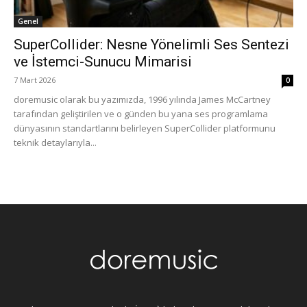
Genel
SuperCollider: Nesne Yönelimli Ses Sentezi
ve İstemci-Sunucu Mimarisi
7 Mart 2026
0
doremusic olarak bu yazımızda, 1996 yılında James McCartney
tarafından geliştirilen ve o günden bu yana ses programlama
dünyasının standartlarını belirleyen SuperCollider platformunu
teknik detaylarıyla...