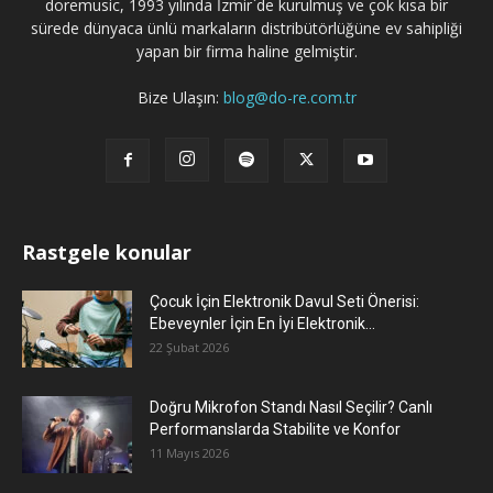
doremusic, 1993 yılında İzmir`de kurulmuş ve çok kısa bir
sürede dünyaca ünlü markaların distribütörlüğüne ev sahipliği
yapan bir firma haline gelmiştir.
Bize Ulaşın:
blog@do-re.com.tr
Rastgele konular
Çocuk İçin Elektronik Davul Seti Önerisi:
Ebeveynler İçin En İyi Elektronik...
22 Şubat 2026
Doğru Mikrofon Standı Nasıl Seçilir? Canlı
Performanslarda Stabilite ve Konfor
11 Mayıs 2026