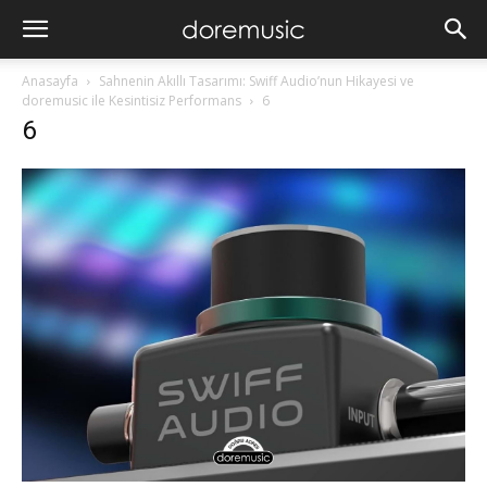
Anasayfa
Sahnenin Akıllı Tasarımı: Swiff Audio’nun Hikayesi ve
doremusic ile Kesintisiz Performans
6
6