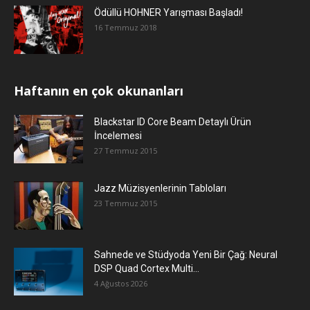
Ödüllü HOHNER Yarışması Başladı!
16 Temmuz 2018
Haftanın en çok okunanları
Blackstar ID Core Beam Detaylı Ürün
İncelemesi
27 Temmuz 2015
Jazz Müzisyenlerinin Tabloları
23 Temmuz 2015
Sahnede ve Stüdyoda Yeni Bir Çağ: Neural
DSP Quad Cortex Multi...
4 Ağustos 2026