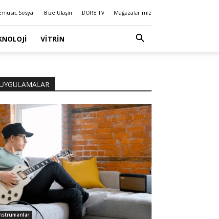
emusic Sosyal
Bize Ulaşın
DORE TV
Mağazalarımız
KNOLOJI
VITRIN
UYGULAMALAR
nstrümanlar