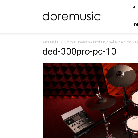
doremusic
Blog
O
Anasayfa
Ritim Dünyasına Profesyonel Bir Adım: Başla
ded-300pro-pc-10