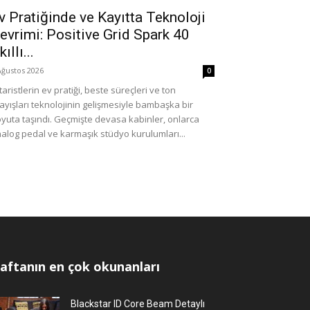
v Pratiğinde ve Kayıtta Teknoloji
evrimi: Positive Grid Spark 40
ıllı...
Ağustos 2026
0
taristlerin ev pratiği, beste süreçleri ve ton
ayışları teknolojinin gelişmesiyle bambaşka bir
yuta taşındı. Geçmişte devasa kabinler, onlarca
alog pedal ve karmaşık stüdyo kurulumları...
aftanın en çok okunanları
Blackstar ID Core Beam Detaylı