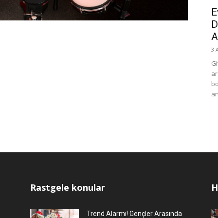
E
D
Ak
3 
Gi
ar
bo
an
Rastgele konular
H
Trend Alarmı! Gençler Arasında