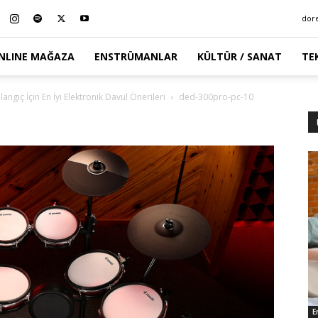
dor
NLINE MAĞAZA
ENSTRÜMANLAR
KÜLTÜR / SANAT
TE
ngıç İçin En İyi Elektronik Davul Önerileri
ded-300pro-pc-10
E