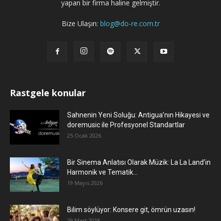
yapan bir firma haline gelmiştir.
Bize Ulaşın:
blog@do-re.com.tr
Rastgele konular
Sahnenin Yeni Soluğu: Antigua’nın Hikayesi ve
doremusic ile Profesyonel Standartlar
25 Ocak 2026
Bir Sinema Anlatısı Olarak Müzik: La La Land’in
Harmonik ve Tematik...
19 Mayıs 2026
Bilim söylüyor: Konsere git, ömrün uzasın!
29 Mart 2018