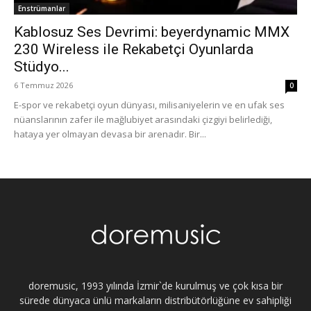
Enstrümanlar
Kablosuz Ses Devrimi: beyerdynamic MMX
230 Wireless ile Rekabetçi Oyunlarda
Stüdyo...
6 Temmuz 2026
0
E-spor ve rekabetçi oyun dünyası, milisaniyelerin ve en ufak ses
nüanslarının zafer ile mağlubiyet arasındaki çizgiyi belirlediği,
hataya yer olmayan devasa bir arenadır. Bir...
doremusic, 1993 yılında İzmir`de kurulmuş ve çok kısa bir
sürede dünyaca ünlü markaların distribütörlüğüne ev sahipliği