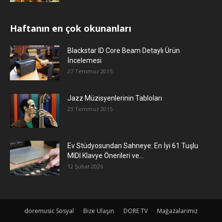
Haftanın en çok okunanları
Blackstar ID Core Beam Detaylı Ürün
İncelemesi
27 Temmuz 2015
Jazz Müzisyenlerinin Tabloları
23 Temmuz 2015
Ev Stüdyosundan Sahneye: En İyi 61 Tuşlu
MIDI Klavye Önerileri ve...
12 Şubat 2026
doremusic Sosyal
Bize Ulaşın
DORE TV
Mağazalarımız