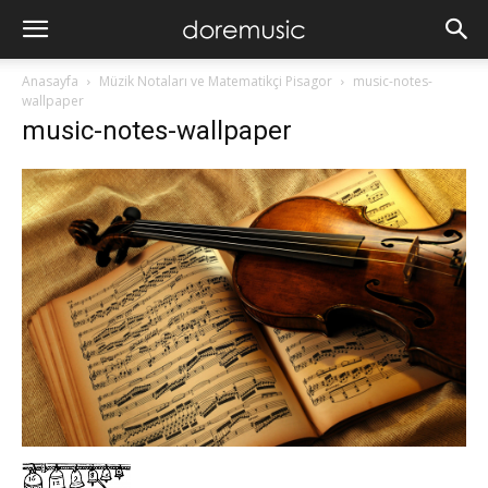
Anasayfa
Müzik Notaları ve Matematikçi Pisagor
music-notes-
wallpaper
music-notes-wallpaper