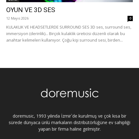
OYUN VE 3D SES
12 Mayıs 2026
0
KULAKLIK VE HEADSETLERDE SURROUND SES 3D ses, surround ses,
immersiyon (derinlik)... Birçok kulaklık üreticisi düzenli olarak bu
anahtar kelimeleri kullanıyor. Çoğu kişi surround sesi, birden...
doremusic, 1993 yılında İzmir`de kurulmuş ve çok kısa bir
sürede dünyaca ünlü markaların distribütörlüğüne ev sahipliği
yapan bir firma haline gelmiştir.