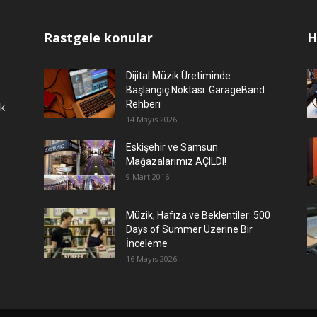
Rastgele konular
H
Dijital Müzik Üretiminde
Başlangıç Noktası: GarageBand
Rehberi
ok
14 Mayıs 2026
Eskişehir ve Samsun
Mağazalarımız AÇILDI!
9 Mart 2016
Müzik, Hafıza ve Beklentiler: 500
Days of Summer Üzerine Bir
İnceleme
16 Mayıs 2026