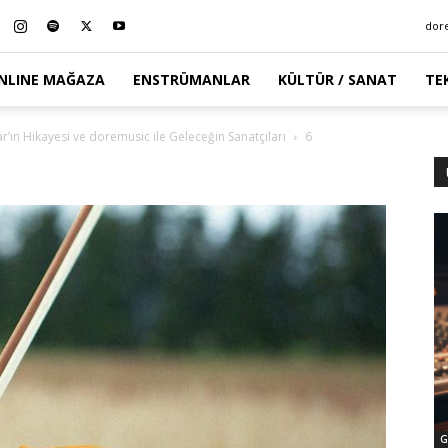
dor
NLINE MAĞAZA
ENSTRÜMANLAR
KÜLTÜR / SANAT
TE
r’ın Hikayesi ve doremusic ile Geleceğin Sanatçıları
6
G