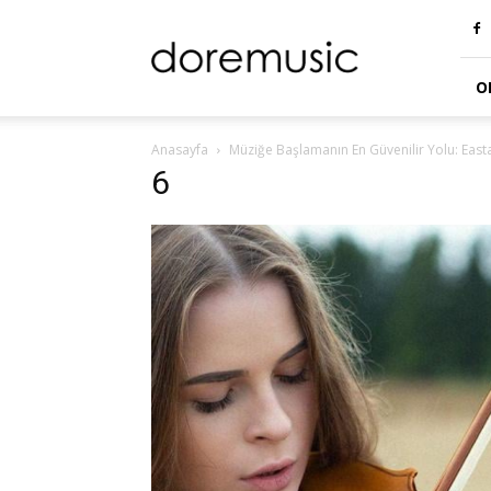
doremusic
Blog
O
Anasayfa
Müziğe Başlamanın En Güvenilir Yolu: Easta
6