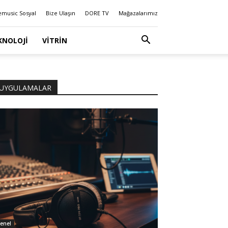
emusic Sosyal
Bize Ulaşın
DORE TV
Mağazalarımız
KNOLOJI
VITRIN
UYGULAMALAR
enel