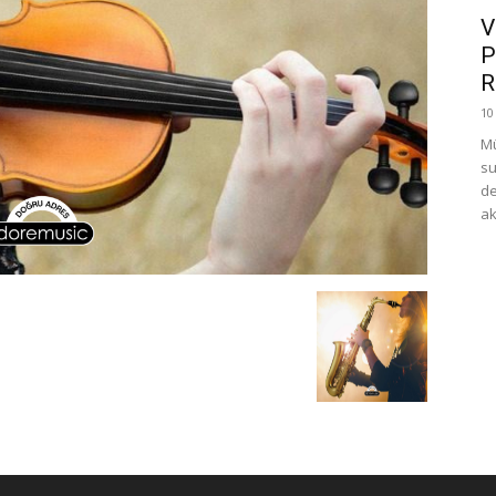
V
P
R
10
Mü
su
de
ak