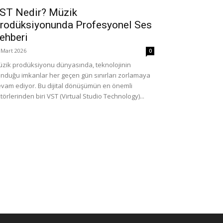
ST Nedir? Müzik
rodüksiyonunda Profesyonel Ses
ehberi
 Mart 2026
0
zik prodüksiyonu dünyasında, teknolojinin
nduğu imkanlar her geçen gün sınırları zorlamaya
vam ediyor. Bu dijital dönüşümün en önemli
törlerinden biri VST (Virtual Studio Technology)...