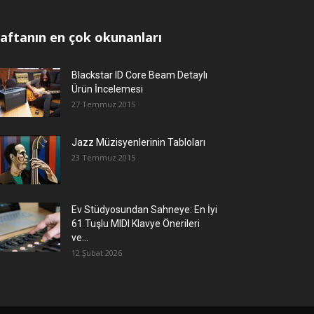
aftanın en çok okunanları
Blackstar ID Core Beam Detaylı
Ürün İncelemesi
27 Temmuz 2015
Jazz Müzisyenlerinin Tabloları
23 Temmuz 2015
Ev Stüdyosundan Sahneye: En İyi
61 Tuşlu MIDI Klavye Önerileri
ve...
12 Şubat 2026