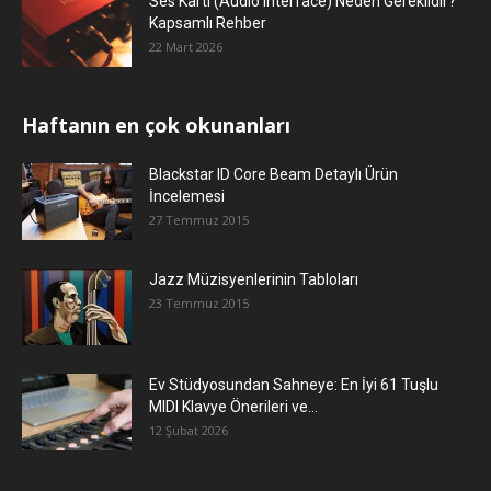
Ses Kartı (Audio Interface) Neden Gereklidir?
Kapsamlı Rehber
22 Mart 2026
Haftanın en çok okunanları
Blackstar ID Core Beam Detaylı Ürün
İncelemesi
27 Temmuz 2015
Jazz Müzisyenlerinin Tabloları
23 Temmuz 2015
Ev Stüdyosundan Sahneye: En İyi 61 Tuşlu
MIDI Klavye Önerileri ve...
12 Şubat 2026