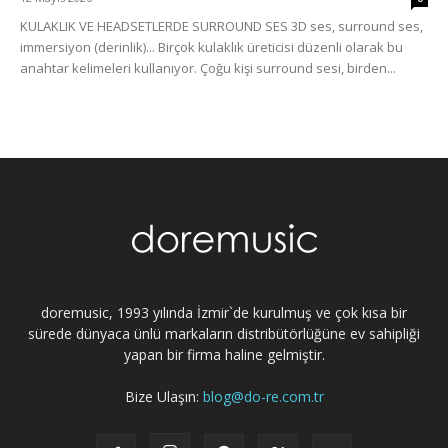
KULAKLIK VE HEADSETLERDE SURROUND SES 3D ses, surround ses,
immersiyon (derinlik)... Birçok kulaklık üreticisi düzenli olarak bu
anahtar kelimeleri kullanıyor. Çoğu kişi surround sesi, birden...
doremusic, 1993 yılında İzmir`de kurulmuş ve çok kısa bir
sürede dünyaca ünlü markaların distribütörlüğüne ev sahipliği
yapan bir firma haline gelmiştir.
Bize Ulaşın:
blog@do-re.com.tr