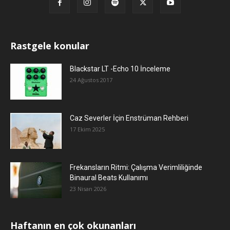
Rastgele konular
Blackstar LT -Echo 10 İnceleme
24 Ağustos 2017
Caz Severler İçin Enstrüman Rehberi
17 Ekim 2025
Frekansların Ritmi: Çalışma Verimliliğinde
Binaural Beats Kullanımı
23 Nisan 2026
Haftanın en çok okunanları