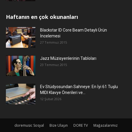
Haftanın en çok okunanları
Blackstar ID Core Beam Detaylı Ürün
İncelemesi
27 Temmuz 2015
Jazz Müzisyenlerinin Tabloları
23 Temmuz 2015
Ev Stüdyosundan Sahneye: En İyi 61 Tuşlu
MIDI Klavye Önerileri ve...
12 Şubat 2026
doremusic Sosyal
Bize Ulaşın
DORE TV
Mağazalarımız