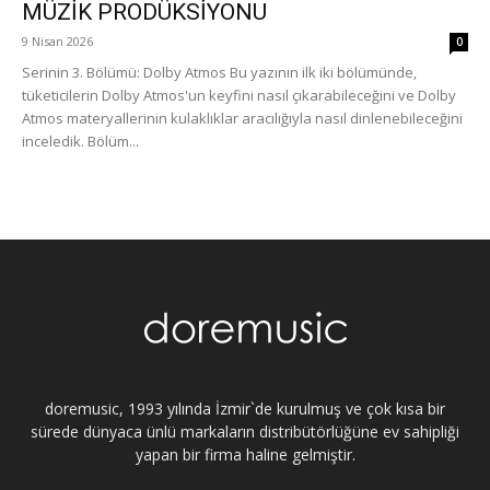
MÜZİK PRODÜKSİYONU
9 Nisan 2026
0
Serinin 3. Bölümü: Dolby Atmos Bu yazının ilk iki bölümünde,
tüketicilerin Dolby Atmos'un keyfini nasıl çıkarabileceğini ve Dolby
Atmos materyallerinin kulaklıklar aracılığıyla nasıl dinlenebileceğini
inceledik. Bölüm...
doremusic, 1993 yılında İzmir`de kurulmuş ve çok kısa bir
sürede dünyaca ünlü markaların distribütörlüğüne ev sahipliği
yapan bir firma haline gelmiştir.