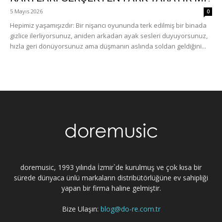
5 Mayıs 2026
0
Hepimiz yaşamışızdır: Bir nişancı oyununda terk edilmiş bir binada
gizlice ilerliyorsunuz, aniden arkadan ayak sesleri duyuyorsunuz,
hızla geri dönüyorsunuz ama düşmanın aslında soldan geldiğini...
doremusic, 1993 yılında İzmir`de kurulmuş ve çok kısa bir
sürede dünyaca ünlü markaların distribütörlüğüne ev sahipliği
yapan bir firma haline gelmiştir.
Bize Ulaşın:
blog@do-re.com.tr