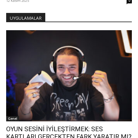
12 Kasım 2025
0
UYGULAMALAR
Genel
OYUN SESİNİ İYİLEŞTİRMEK: SES
KARTLARI GERÇEKTEN FARK YARATIR MI?