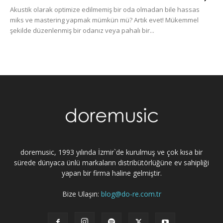
Akustik olarak optimize edilmemiş bir oda olmadan bile hassas
miks ve mastering yapmak mümkün mü? Artık evet! Mükemmel
şekilde düzenlenmiş bir odanız veya pahalı bir...
doremusic, 1993 yılında İzmir`de kurulmuş ve çok kısa bir
sürede dünyaca ünlü markaların distribütörlüğüne ev sahipliği
yapan bir firma haline gelmiştir.
Bize Ulaşın:
blog@do-re.com.tr