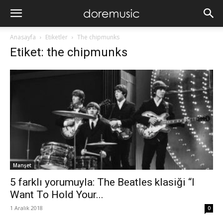
Anasayfa
Etiketler
The chipmunks
Etiket: the chipmunks
Manşet
5 farklı yorumuyla: The Beatles klasiği “I
Want To Hold Your...
1 Aralık 2018
0