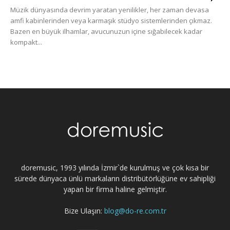
Müzik dünyasında devrim yaratan yenilikler, her zaman devasa
amfi kabinlerinden veya karmaşık stüdyo sistemlerinden çıkmaz.
Bazen en büyük ilhamlar, avucunuzun içine sığabilecek kadar
kompakt...
doremusic, 1993 yılında İzmir`de kurulmuş ve çok kısa bir
sürede dünyaca ünlü markaların distribütörlüğüne ev sahipliği
yapan bir firma haline gelmiştir.
Bize Ulaşın:
blog@do-re.com.tr