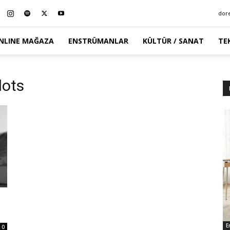
dor
NLINE MAĞAZA
ENSTRÜMANLAR
KÜLTÜR / SANAT
TE
lots
E
0