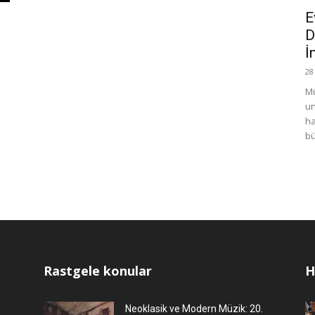
E
D
İ
28
Mü
un
ha
bü
Rastgele konular
H
Neoklasik ve Modern Müzik: 20.