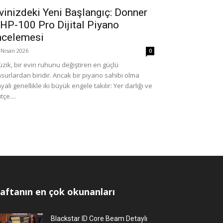
vinizdeki Yeni Başlangıç: Donner
HP-100 Pro Dijital Piyano
ncelemesi
 Nisan 2026
0
zik, bir evin ruhunu değiştiren en güçlü
surlardan biridir. Ancak bir piyano sahibi olma
yali genellikle iki büyük engele takılır: Yer darlığı ve
tçe....
aftanın en çok okunanları
Blackstar ID Core Beam Detaylı