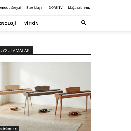
emusic Sosyal
Bize Ulaşın
DORE TV
Mağazalarımız
KNOLOJI
VITRIN
UYGULAMALAR
nstrümanlar