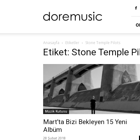
doremusic
Blog
O
Anasayfa
Etiketler
Stone Temple Pilots
Etiket: Stone Temple Pi
Müzik Kutusu
Mart’ta Bizi Bekleyen 15 Yeni
Albüm
28 Şubat 2018