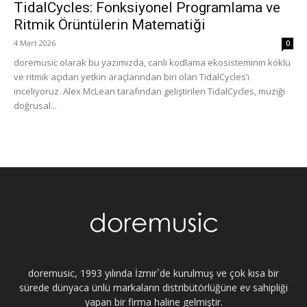
TidalCycles: Fonksiyonel Programlama ve
Ritmik Örüntülerin Matematiği
4 Mart 2026
0
doremusic olarak bu yazımızda, canlı kodlama ekosisteminin köklü
ve ritmik açıdan yetkin araçlarından biri olan TidalCycles’ı
inceliyoruz. Alex McLean tarafından geliştirilen TidalCycles, müziği
doğrusal...
doremusic, 1993 yılında İzmir`de kurulmuş ve çok kısa bir
sürede dünyaca ünlü markaların distribütörlüğüne ev sahipliği
yapan bir firma haline gelmiştir.