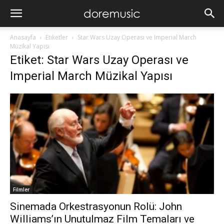
Anasayfa
Etiketler
Star Wars Uzay Operası ve Imperial March
Müzikal Yapısı
Etiket: Star Wars Uzay Operası ve
Imperial March Müzikal Yapısı
Filmler
Sinemada Orkestrasyonun Rolü: John
Williams’ın Unutulmaz Film Temaları ve