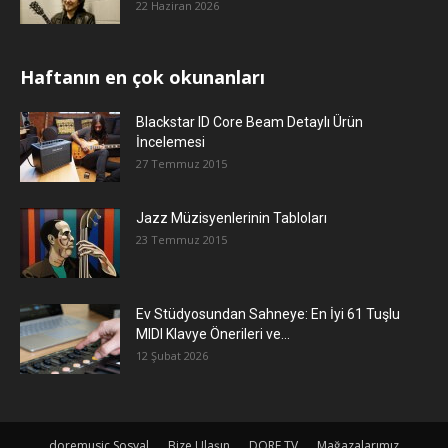
22 Haziran 2026
Haftanın en çok okunanları
Blackstar ID Core Beam Detaylı Ürün
İncelemesi
27 Temmuz 2015
Jazz Müzisyenlerinin Tabloları
23 Temmuz 2015
Ev Stüdyosundan Sahneye: En İyi 61 Tuşlu
MIDI Klavye Önerileri ve...
12 Şubat 2026
doremusic Sosyal
Bize Ulaşın
DORE TV
Mağazalarımız