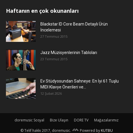
Haftanın en çok okunanları
Blackstar ID Core Beam Detaylı Ürün
İncelemesi
27 Temmuz 2015
Jazz Müzisyenlerinin Tabloları
23 Temmuz 2015
Ev Stüdyosundan Sahneye: En İyi 61 Tuşlu
MIDI Klavye Önerileri ve...
12 Şubat 2026
doremusic Sosyal
Bize Ulaşın
DORE TV
Mağazalarımız
© Telif hakkı 2017, doremusic.
Powered by
KUTBU