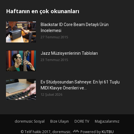
Haftanın en çok okunanları
Blackstar ID Core Beam Detaylı Ürün
İncelemesi
27 Temmuz 2015
Jazz Müzisyenlerinin Tabloları
23 Temmuz 2015
Ev Stüdyosundan Sahneye: En İyi 61 Tuşlu
MIDI Klavye Önerileri ve...
12 Şubat 2026
doremusic Sosyal
Bize Ulaşın
DORE TV
Mağazalarımız
© Telif hakkı 2017, doremusic.
Powered by
KUTBU