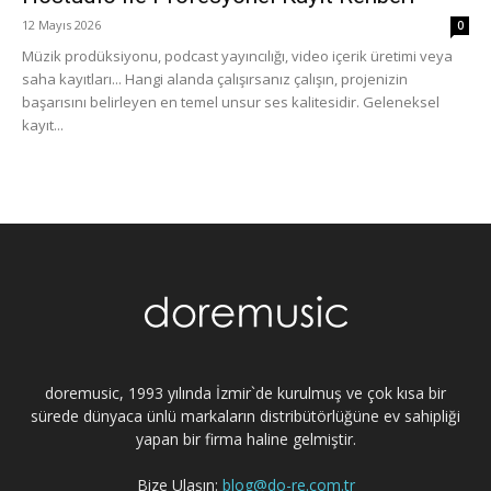
12 Mayıs 2026
0
Müzik prodüksiyonu, podcast yayıncılığı, video içerik üretimi veya
saha kayıtları... Hangi alanda çalışırsanız çalışın, projenizin
başarısını belirleyen en temel unsur ses kalitesidir. Geleneksel
kayıt...
doremusic, 1993 yılında İzmir`de kurulmuş ve çok kısa bir
sürede dünyaca ünlü markaların distribütörlüğüne ev sahipliği
yapan bir firma haline gelmiştir.
Bize Ulaşın:
blog@do-re.com.tr