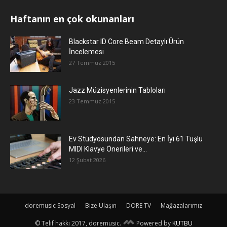
Haftanın en çok okunanları
Blackstar ID Core Beam Detaylı Ürün
İncelemesi
27 Temmuz 2015
Jazz Müzisyenlerinin Tabloları
23 Temmuz 2015
Ev Stüdyosundan Sahneye: En İyi 61 Tuşlu
MIDI Klavye Önerileri ve...
12 Şubat 2026
doremusic Sosyal
Bize Ulaşın
DORE TV
Mağazalarımız
© Telif hakkı 2017, doremusic.
Powered by
KUTBU