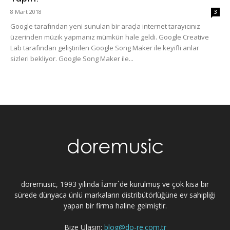
8 Mart 2018
3
Google tarafından yeni sunulan bir araçla internet tarayıcınız
üzerinden müzik yapmanız mümkün hale geldi. Google Creative
Lab tarafından geliştirilen Google Song Maker ile keyifli anlar
sizleri bekliyor. Google Song Maker ile...
doremusic, 1993 yılında İzmir`de kurulmuş ve çok kısa bir
sürede dünyaca ünlü markaların distribütörlüğüne ev sahipliği
yapan bir firma haline gelmiştir.
Bize Ulaşın:
blog@do-re.com.tr