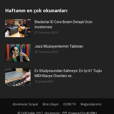
Haftanın en çok okunanları
Blackstar ID Core Beam Detaylı Ürün
İncelemesi
27 Temmuz 2015
Jazz Müzisyenlerinin Tabloları
23 Temmuz 2015
Ev Stüdyosundan Sahneye: En İyi 61 Tuşlu
MIDI Klavye Önerileri ve...
12 Şubat 2026
doremusic Sosyal
Bize Ulaşın
DORE TV
Mağazalarımız
© Telif hakkı 2017, doremusic.
Powered by
KUTBU