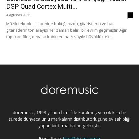
DSP Quad Cortex Multi...
4 Ağustos 2026
0
Müzik teknolojisi tarihine baktığımızda, gitaristlerin ve bas
gitaristlerin ton arayışı her zaman belirli bir evrim geçirmiştir. Ağır
tüplü amfiler, devasa kabinler, hatrı sayılır büyüklükteki...
doremusic, 1993 yılında İzmir`de kurulmuş ve çok kısa bir
sürede dünyaca ünlü markaların distribütörlüğüne ev sahipliği
yapan bir firma haline gelmiştir.
Bize Ulaşın:
blog@do-re.com.tr