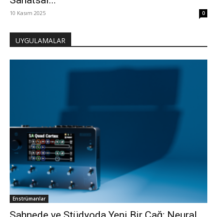
Sanatsal...
10 Kasım 2025
0
UYGULAMALAR
Enstrümanlar
Sahnede ve Stüdyoda Yeni Bir Çağ: Neural