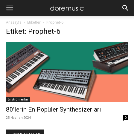
Anasayfa
Etiketler
Prophet-6
Etiket: Prophet-6
Enstrümanlar
80’lerin En Popüler Synthesizerları
25 Haziran 2024
0