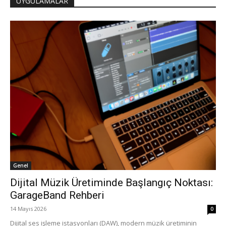
UYGULAMALAR
Genel
Dijital Müzik Üretiminde Başlangıç Noktası:
GarageBand Rehberi
14 Mayıs 2026
0
Dijital ses işleme istasyonları (DAW), modern müzik üretiminin