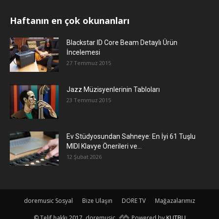
Haftanın en çok okunanları
Blackstar ID Core Beam Detaylı Ürün
İncelemesi
27 Temmuz 2015
Jazz Müzisyenlerinin Tabloları
23 Temmuz 2015
Ev Stüdyosundan Sahneye: En İyi 61 Tuşlu
MIDI Klavye Önerileri ve...
12 Şubat 2026
doremusic Sosyal
Bize Ulaşın
DORE TV
Mağazalarımız
© Telif hakkı 2017, doremusic.
Powered by
KUTBU