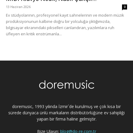
13 Haziran 2026
0
Ev stüdyolarının, profesyonel kayıt sahnelerinin ve modern müzik
prodüksiyonunun kalbine doğru bir yolculuğa çıktığımızda,
bilgisayar ekranındaki pikselleri canlandıran, yazılımlara ruh
üfleyen en kritik enstrümanla...
doremusic, 1993 yılında İzmir`de kurulmuş ve çok kısa bir
sürede dünyaca ünlü markaların distribütörlüğüne ev sahipliği
yapan bir firma haline gelmiştir.
Bize Ulaşın:
blog@do-re.com.tr