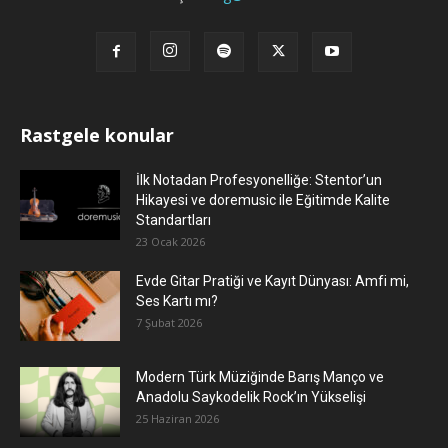
Rastgele konular
İlk Notadan Profesyonelliğe: Stentor’un
Hikayesi ve doremusic ile Eğitimde Kalite
Standartları
23 Ocak 2026
Evde Gitar Pratiği ve Kayıt Dünyası: Amfi mi,
Ses Kartı mı?
7 Şubat 2026
Modern Türk Müziğinde Barış Manço ve
Anadolu Saykodelik Rock’ın Yükselişi
25 Haziran 2026