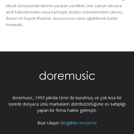
Müzik dünyasında devrim yaratan yenilikler, her zaman devasa
amfi kabinlerinden veya karmaşık stüdyo sistemlerinden çıkmaz.
Bazen en büyük ilhamlar, avucunuzun içine sığabilecek kadar
kompakt...
doremusic, 1993 yılında İzmir`de kurulmuş ve çok kısa bir
sürede dünyaca ünlü markaların distribütörlüğüne ev sahipliği
yapan bir firma haline gelmiştir.
Bize Ulaşın:
blog@do-re.com.tr