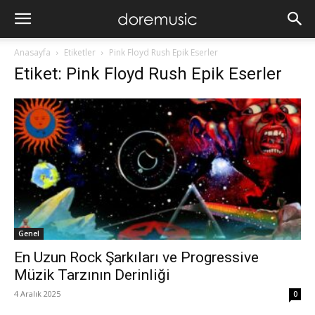
Anasayfa
Etiketler
Pink Floyd Rush Epik Eserler
Etiket: Pink Floyd Rush Epik Eserler
Genel
En Uzun Rock Şarkıları ve Progressive
Müzik Tarzının Derinliği
4 Aralık 2025
0