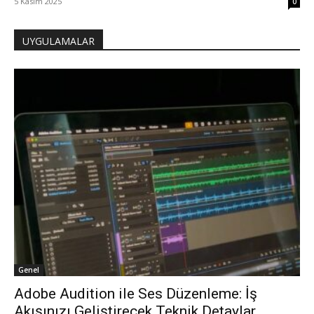
5 Kasım 2025
0
UYGULAMALAR
Genel
Adobe Audition ile Ses Düzenleme: İş
Akışınızı Geliştirecek Teknik Detaylar