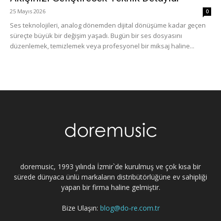
25 Mayıs 2026
0
Ses teknolojileri, analog dönemden dijital dönüşüme kadar geçen
süreçte büyük bir değişim yaşadı. Bugün bir ses dosyasını
düzenlemek, temizlemek veya profesyonel bir miksaj haline...
doremusic, 1993 yılında İzmir`de kurulmuş ve çok kısa bir
sürede dünyaca ünlü markaların distribütörlüğüne ev sahipliği
yapan bir firma haline gelmiştir.
Bize Ulaşın:
blog@do-re.com.tr