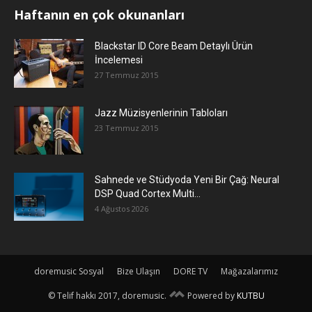
Haftanın en çok okunanları
Blackstar ID Core Beam Detaylı Ürün
İncelemesi
27 Temmuz 2015
Jazz Müzisyenlerinin Tabloları
23 Temmuz 2015
Sahnede ve Stüdyoda Yeni Bir Çağ: Neural
DSP Quad Cortex Multi...
4 Ağustos 2026
doremusic Sosyal
Bize Ulaşın
DORE TV
Mağazalarımız
© Telif hakkı 2017, doremusic.
Powered by
KUTBU