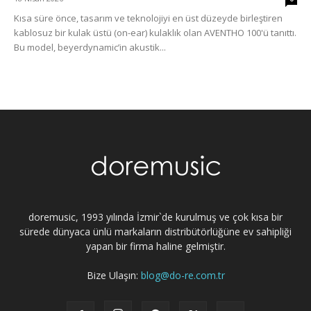
Kısa süre önce, tasarım ve teknolojiyi en üst düzeyde birleştiren
kablosuz bir kulak üstü (on-ear) kulaklık olan AVENTHO 100'ü tanıttı.
Bu model, beyerdynamic’in akustik...
doremusic, 1993 yılında İzmir`de kurulmuş ve çok kısa bir
sürede dünyaca ünlü markaların distribütörlüğüne ev sahipliği
yapan bir firma haline gelmiştir.
Bize Ulaşın:
blog@do-re.com.tr