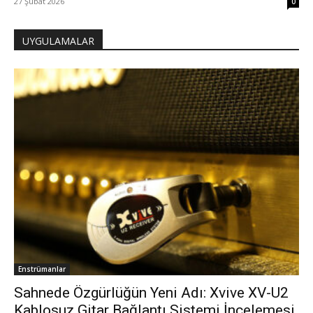
27 Şubat 2026
0
UYGULAMALAR
Enstrümanlar
Sahnede Özgürlüğün Yeni Adı: Xvive XV-U2
Kablosuz Gitar Bağlantı Sistemi İncelemesi