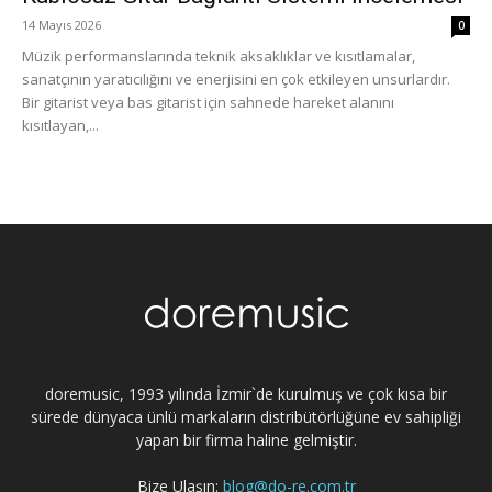
14 Mayıs 2026
0
Müzik performanslarında teknik aksaklıklar ve kısıtlamalar,
sanatçının yaratıcılığını ve enerjisini en çok etkileyen unsurlardır.
Bir gitarist veya bas gitarist için sahnede hareket alanını
kısıtlayan,...
doremusic, 1993 yılında İzmir`de kurulmuş ve çok kısa bir
sürede dünyaca ünlü markaların distribütörlüğüne ev sahipliği
yapan bir firma haline gelmiştir.
Bize Ulaşın:
blog@do-re.com.tr