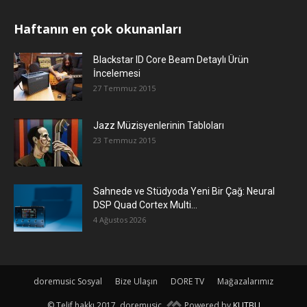
Haftanın en çok okunanları
Blackstar ID Core Beam Detaylı Ürün
İncelemesi
27 Temmuz 2015
Jazz Müzisyenlerinin Tabloları
23 Temmuz 2015
Sahnede ve Stüdyoda Yeni Bir Çağ: Neural
DSP Quad Cortex Multi...
4 Ağustos 2026
doremusic Sosyal
Bize Ulaşın
DORE TV
Mağazalarımız
© Telif hakkı 2017, doremusic.
Powered by
KUTBU