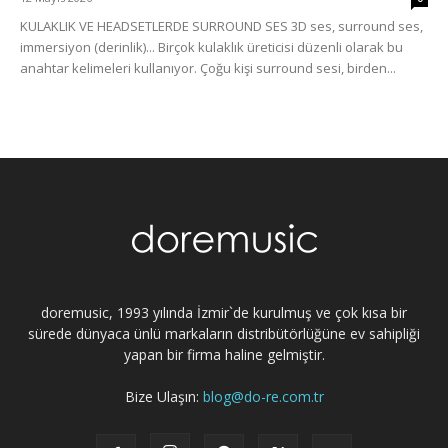
KULAKLIK VE HEADSETLERDE SURROUND SES 3D ses, surround ses,
immersiyon (derinlik)... Birçok kulaklık üreticisi düzenli olarak bu
anahtar kelimeleri kullanıyor. Çoğu kişi surround sesi, birden...
doremusic, 1993 yılında İzmir`de kurulmuş ve çok kısa bir
sürede dünyaca ünlü markaların distribütörlüğüne ev sahipliği
yapan bir firma haline gelmiştir.
Bize Ulaşın:
blog@do-re.com.tr