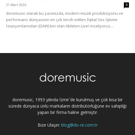
31 Mart 2026
0
doremusic olarak bu yazımızda, modern müzik prodüksiyonu ve
performans dünyasının en çok tercih edilen Dijital Ses İşleme
İstasyonlarından (DAW) biri olan Ableton Live’ı inceliyoruz....
doremusic, 1993 yılında İzmir`de kurulmuş ve çok kısa bir
sürede dünyaca ünlü markaların distribütörlüğüne ev sahipliği
yapan bir firma haline gelmiştir.
Bize Ulaşın:
blog@do-re.com.tr