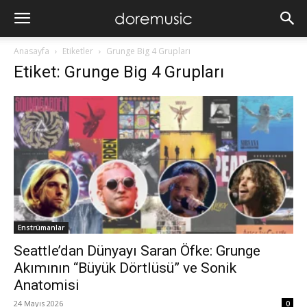
Anasayfa
Etiketler
Grunge Big 4 Grupları
Etiket: Grunge Big 4 Grupları
Enstrümanlar
Seattle’dan Dünyayı Saran Öfke: Grunge
Akımının “Büyük Dörtlüsü” ve Sonik
Anatomisi
24 Mayıs 2026
0