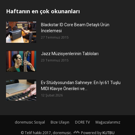
Haftanın en çok okunanları
Blackstar ID Core Beam Detaylı Ürün
İncelemesi
27 Temmuz 2015
Jazz Müzisyenlerinin Tabloları
23 Temmuz 2015
Ev Stüdyosundan Sahneye: En İyi 61 Tuşlu
MIDI Klavye Önerileri ve...
12 Şubat 2026
doremusic Sosyal
Bize Ulaşın
DORE TV
Mağazalarımız
© Telif hakkı 2017, doremusic.
Powered by
KUTBU