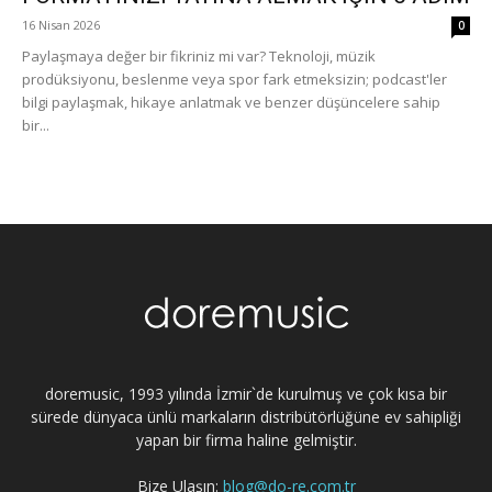
16 Nisan 2026
0
Paylaşmaya değer bir fikriniz mi var? Teknoloji, müzik
prodüksiyonu, beslenme veya spor fark etmeksizin; podcast'ler
bilgi paylaşmak, hikaye anlatmak ve benzer düşüncelere sahip
bir...
doremusic, 1993 yılında İzmir`de kurulmuş ve çok kısa bir
sürede dünyaca ünlü markaların distribütörlüğüne ev sahipliği
yapan bir firma haline gelmiştir.
Bize Ulaşın:
blog@do-re.com.tr