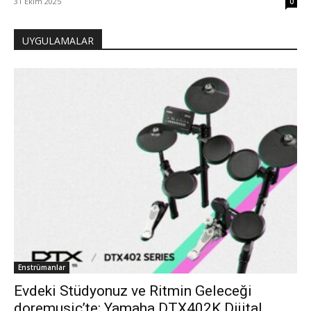
31 Ekim 2025
0
UYGULAMALAR
Enstrümanlar
Evdeki Stüdyonuz ve Ritmin Geleceği
doremusic’te: Yamaha DTX402K Dijital