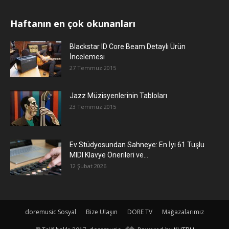
Haftanın en çok okunanları
Blackstar ID Core Beam Detaylı Ürün
İncelemesi
27 Temmuz 2015
Jazz Müzisyenlerinin Tabloları
23 Temmuz 2015
Ev Stüdyosundan Sahneye: En İyi 61 Tuşlu
MIDI Klavye Önerileri ve...
12 Şubat 2026
doremusic Sosyal
Bize Ulaşın
DORE TV
Mağazalarımız