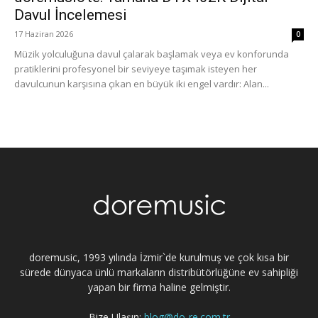
Davul İncelemesi
17 Haziran 2026
0
Müzik yolculuğuna davul çalarak başlamak veya ev konforunda
pratiklerini profesyonel bir seviyeye taşımak isteyen her
davulcunun karşısına çıkan en büyük iki engel vardır: Alan...
doremusic, 1993 yılında İzmir`de kurulmuş ve çok kısa bir
sürede dünyaca ünlü markaların distribütörlüğüne ev sahipliği
yapan bir firma haline gelmiştir.
Bize Ulaşın:
blog@do-re.com.tr