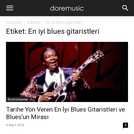
Anasayfa
Etiketler
En iyi blues gitaristleri
Etiket: En iyi blues gitaristleri
Enstrümanlar
Tarihe Yön Veren En İyi Blues Gitaristleri ve
Blues’un Mirası
4 Mart 2026
0