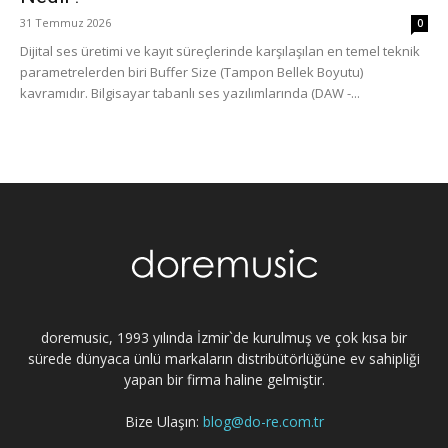
31 Temmuz 2026
0
Dijital ses üretimi ve kayıt süreçlerinde karşılaşılan en temel teknik
parametrelerden biri Buffer Size (Tampon Bellek Boyutu)
kavramıdır. Bilgisayar tabanlı ses yazılımlarında (DAW -...
doremusic, 1993 yılında İzmir`de kurulmuş ve çok kısa bir
sürede dünyaca ünlü markaların distribütörlüğüne ev sahipliği
yapan bir firma haline gelmiştir.
Bize Ulaşın:
blog@do-re.com.tr