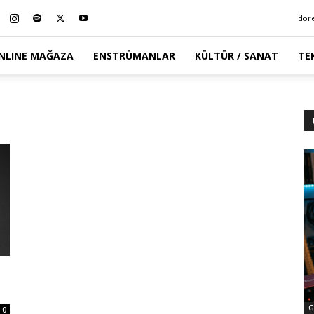
dor
NLINE MAĞAZA
ENSTRÜMANLAR
KÜLTÜR / SANAT
TE
G
0