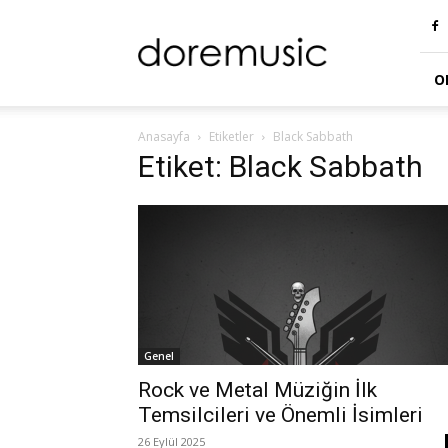
doremusic
Blog
O
Anasayfa
Etiketler
Black Sabbath
Etiket: Black Sabbath
Genel
Rock ve Metal Müziğin İlk
Temsilcileri ve Önemli İsimleri
26 Eylül 2025