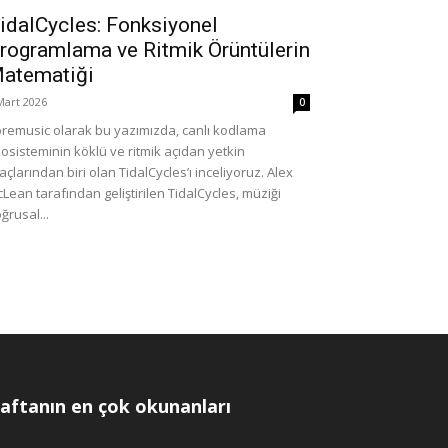
idalCycles: Fonksiyonel
rogramlama ve Ritmik Örüntülerin
atematiği
Mart 2026
0
remusic olarak bu yazımızda, canlı kodlama
osisteminin köklü ve ritmik açıdan yetkin
açlarından biri olan TidalCycles’ı inceliyoruz. Alex
Lean tarafından geliştirilen TidalCycles, müziği
ğrusal...
aftanın en çok okunanları