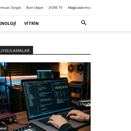
emusic Sosyal
Bize Ulaşın
DORE TV
Mağazalarımız
KNOLOJI
VITRIN
UYGULAMALAR
enel