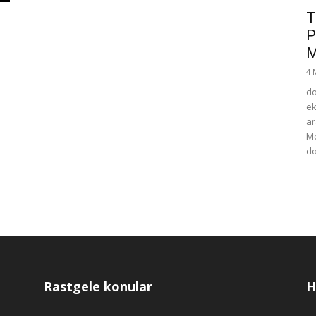
T
P
M
4 
do
ek
ar
Mc
do
Rastgele konular
H