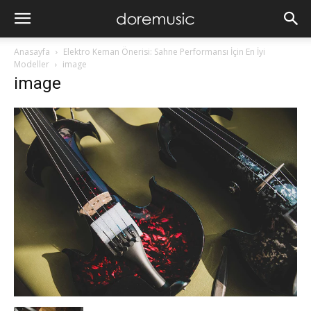
Anasayfa
Elektro Keman Önerisi: Sahne Performansı İçin En İyi
Modeller
image
image