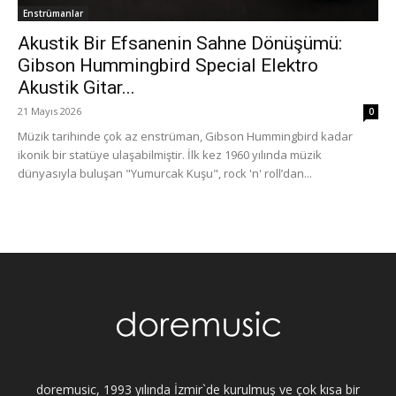
Enstrümanlar
Akustik Bir Efsanenin Sahne Dönüşümü:
Gibson Hummingbird Special Elektro
Akustik Gitar...
21 Mayıs 2026
0
Müzik tarihinde çok az enstrüman, Gibson Hummingbird kadar
ikonik bir statüye ulaşabilmiştir. İlk kez 1960 yılında müzik
dünyasıyla buluşan "Yumurcak Kuşu", rock 'n' roll’dan...
doremusic, 1993 yılında İzmir`de kurulmuş ve çok kısa bir