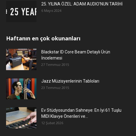
25. YILINA ÖZEL: ADAM AUDIO’NUN TARİHİ
6 Mayıs 2024
Haftanın en çok okunanları
Blackstar ID Core Beam Detaylı Ürün
İncelemesi
27 Temmuz 2015
Jazz Müzisyenlerinin Tabloları
23 Temmuz 2015
Ev Stüdyosundan Sahneye: En İyi 61 Tuşlu
MIDI Klavye Önerileri ve...
12 Şubat 2026