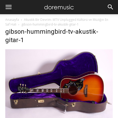
Anasayfa
Akustik Bir Devrim: MTV Unplugged Kültürü ve Müziğin En
Saf Hali
gibson-hummingbird-tv-akustik-gitar-1
gibson-hummingbird-tv-akustik-
gitar-1