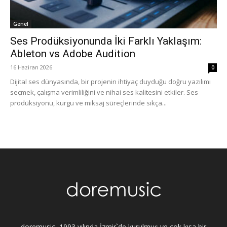
Genel
Ses Prodüksiyonunda İki Farklı Yaklaşım:
Ableton vs Adobe Audition
16 Haziran 2026
0
Dijital ses dünyasında, bir projenin ihtiyaç duyduğu doğru yazılımı
seçmek, çalışma verimliliğini ve nihai ses kalitesini etkiler. Ses
prodüksiyonu, kurgu ve miksaj süreçlerinde sıkça...
doremusic, 1993 yılında İzmir`de kurulmuş ve çok kısa bir