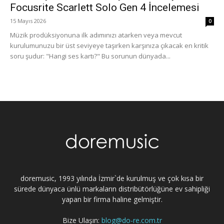
Focusrite Scarlett Solo Gen 4 İncelemesi
15 Mayıs 2026
0
Müzik prodüksiyonuna ilk adımınızı atarken veya mevcut
kurulumunuzu bir üst seviyeye taşırken karşınıza çıkacak en kritik
soru şudur: "Hangi ses kartı?" Bu sorunun dünyada...
doremusic, 1993 yılında İzmir`de kurulmuş ve çok kısa bir
sürede dünyaca ünlü markaların distribütörlüğüne ev sahipliği
yapan bir firma haline gelmiştir.
Bize Ulaşın:
blog@do-re.com.tr