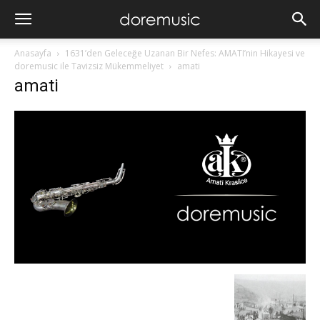
Anasayfa
1631’den Geleceğe Uzanan Bir Nefes: AMATI’nin Hikayesi ve
doremusic ile Tavizsiz Mükemmeliyet
amati
amati