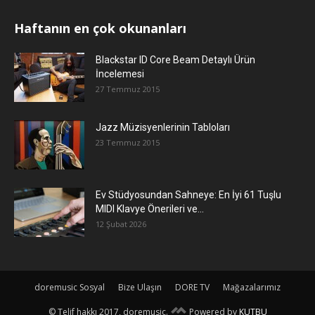
Haftanın en çok okunanları
Blackstar ID Core Beam Detaylı Ürün
İncelemesi
27 Temmuz 2015
Jazz Müzisyenlerinin Tabloları
23 Temmuz 2015
Ev Stüdyosundan Sahneye: En İyi 61 Tuşlu
MIDI Klavye Önerileri ve...
12 Şubat 2026
doremusic Sosyal
Bize Ulaşın
DORE TV
Mağazalarımız
© Telif hakkı 2017, doremusic.
Powered by
KUTBU