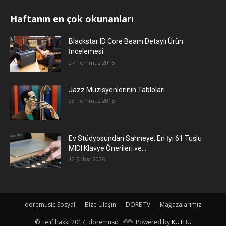
Haftanın en çok okunanları
Blackstar ID Core Beam Detaylı Ürün
İncelemesi
27 Temmuz 2015
Jazz Müzisyenlerinin Tabloları
23 Temmuz 2015
Ev Stüdyosundan Sahneye: En İyi 61 Tuşlu
MIDI Klavye Önerileri ve...
12 Şubat 2026
doremusic Sosyal
Bize Ulaşın
DORE TV
Mağazalarımız
© Telif hakkı 2017, doremusic.
Powered by
KUTBU