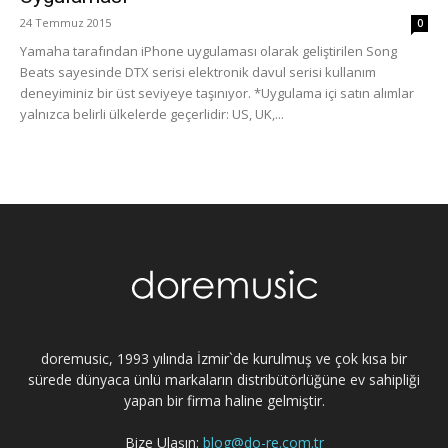
24 Temmuz 2015
0
Yamaha tarafından iPhone uygulaması olarak geliştirilen Song
Beats sayesinde DTX serisi elektronik davul serisi kullanım
deneyiminiz bir üst seviyeye taşınıyor. *Uygulama içi satın alımlar
yalnızca belirli ülkelerde geçerlidir: US, UK,...
doremusic, 1993 yılında İzmir`de kurulmuş ve çok kısa bir
sürede dünyaca ünlü markaların distribütörlüğüne ev sahipliği
yapan bir firma haline gelmiştir.
Bize Ulaşın:
blog@do-re.com.tr