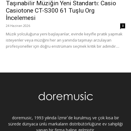
Taşınabilir Müziğin Yeni Standartı: Casio
Casiotone CT-S300 61 Tuşlu Org
İncelemesi
24 Haziran 2026
0
Müzik yolculuğuna yeni başlayanlar, evinde keyifle pratik yapmak
isteyenler veya müziğini her an yanında taşımayı arzulayan
profesyoneller için doğru enstrümanı seçmek kritik bir adımdır....
doremusic, 1993 yılında İzmir`de kurulmuş ve çok kısa bir
sürede dünyaca ünlü markaların distribütörlüğüne ev sahipliği
yapan bir firma haline gelmiştir.