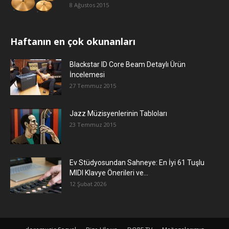
8 Ağustos 2015
Haftanın en çok okunanları
Blackstar ID Core Beam Detaylı Ürün
İncelemesi
27 Temmuz 2015
Jazz Müzisyenlerinin Tabloları
23 Temmuz 2015
Ev Stüdyosundan Sahneye: En İyi 61 Tuşlu
MIDI Klavye Önerileri ve...
12 Şubat 2026